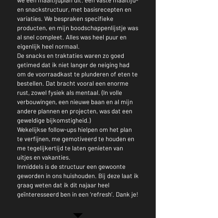
we een maaltijdplan uit: een vaste maaltijd-
en snackstructuur, met basisrecepten en
variaties. We bespraken specifieke
producten, en mijn boodschappenlijstje was
al snel compleet. Alles was heel puur en
eigenlijk heel normaal.
De snacks en traktaties waren zo goed
getimed dat ik niet langer de neiging had
om de voorraadkast te plunderen of eten te
bestellen. Dat bracht vooral een enorme
rust, zowel fysiek als mentaal. (In volle
verbouwingen, een nieuwe baan en al mijn
andere plannen en projecten, was dat een
geweldige bijkomstigheid.)
Wekelijkse follow-ups hielpen om het plan
te verfijnen, me gemotiveerd te houden en
me tegelijkertijd te laten genieten van
uitjes en vakanties.
Inmiddels is de structuur een gewoonte
geworden in ons huishouden. Bij deze laat ik
graag weten dat ik dit najaar heel
geïnteresseerd ben in een ‘refresh’. Dank je!