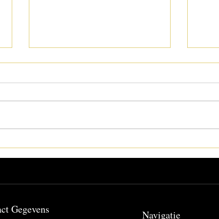
Remote Strength Training
Hers
Coaching Explained
spor
act Gegevens
Navigatie