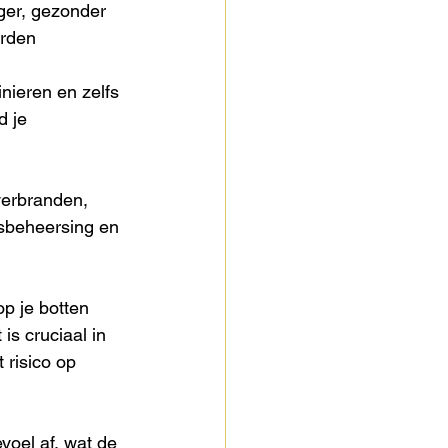
ger, gezonder 
orden 
nieren en zelfs 
 je 
verbranden, 
tsbeheersing en 
op je botten 
is cruciaal in 
risico op 
oel af, wat de 