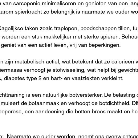
n van sarcopenie minimaliseren en genieten van een lan
aarom spierkracht zo belangrijk is naarmate we ouder w
agelijkse taken zoals traplopen, boodschappen tillen, tui
l worden een stuk makkelijker met sterke spieren. Behoud
geniet van een actief leven, vrij van beperkingen. 
n zijn metabolisch actief, wat betekent dat ze calorieën 
piermassa verhoogt je stofwisseling, wat helpt bij gewich
s, diabetes type 2 en hart- en vaatziekten verkleint. 
ttraining is een natuurlijke botversterker. De belasting 
imuleert de botaanmaak en verhoogt de botdichtheid. Dit 
eoporose, een aandoening die botten broos maakt en het 
ie:  Naarmate we ouder worden, neemt ons evenwichtsgev