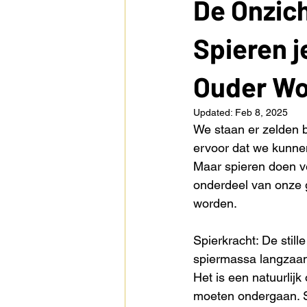
De Onzic
Spieren j
Ouder Wo
Updated:
Feb 8, 2025
We staan er zelden b
ervoor dat we kunne
Maar spieren doen ve
onderdeel van onze 
worden. 
Spierkracht: De still
spiermassa langzaam
Het is een natuurlij
moeten ondergaan. St