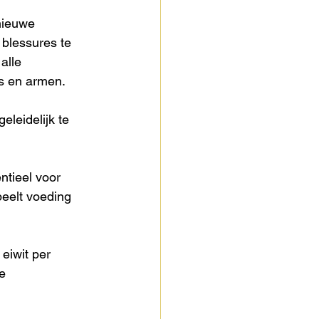
nieuwe 
blessures te 
alle 
s en armen. 
eleidelijk te 
ntieel voor 
peelt voeding 
eiwit per 
e 