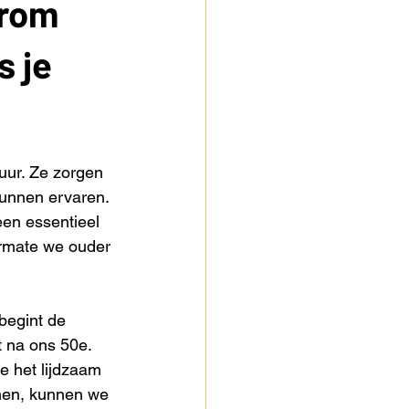
arom
s je
uur. Ze zorgen 
unnen ervaren. 
en essentieel 
rmate we ouder 
begint de 
 na ons 50e. 
e het lijdzaam 
inen, kunnen we 