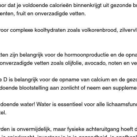
oor dat je voldoende calorieën binnenkrijgt uit gezonde b
enten, fruit en onverzadigde vetten. 
oor complexe koolhydraten zoals volkorenbrood, zilvervli
tten zijn belangrijk voor de hormoonproductie en de op
onverzadigde vetten zoals olijfolie, avocado, noten en vet
e D is belangrijk voor de opname van calcium en de gez
ldoende blootstelling aan zonlicht of neem een supplemen
ldoende water! Water is essentieel voor alle lichaamsfunct
el. 
n is onvermijdelijk, maar fysieke achteruitgang hoeft dat