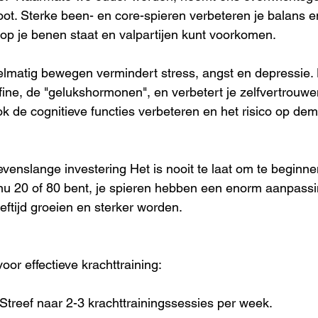
oot. Sterke been- en core-spieren verbeteren je balans en
 op je benen staat en valpartijen kunt voorkomen. 
lmatig bewegen vermindert stress, angst en depressie. H
ine, de "gelukshormonen", en verbetert je zelfvertrouw
ok de cognitieve functies verbeteren en het risico op dem
evenslange investering Het is nooit te laat om te beginn
e nu 20 of 80 bent, je spieren hebben een enorm aanpas
eftijd groeien en sterker worden. 
voor effectieve krachttraining: 
 Streef naar 2-3 krachttrainingssessies per week.