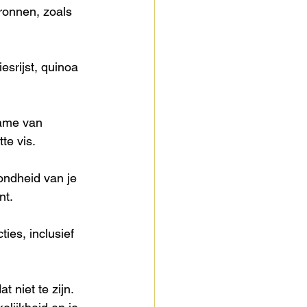
ronnen, zoals 
esrijst, quinoa 
name van 
te vis. 
ondheid van je 
t. 
ies, inclusief 
 niet te zijn. 