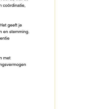
 coördinatie, 
et geeft je 
en en stemming. 
entie 
en met 
singsvermogen 