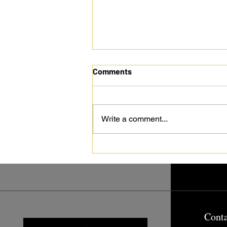
Comments
Write a comment...
Book Your Personal Training
Online: Start Strong, Stay
Strong
Cont