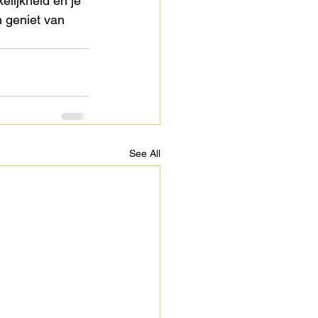
elijkheid en je 
 geniet van 
See All