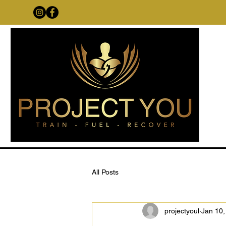
All Posts
projectyoul
Jan 10,