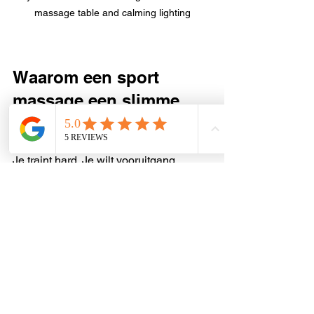
massage table and calming lighting
Waarom een sport 
massage een slimme 
investering is
Je traint hard. Je wilt vooruitgang 
boeken. Maar zonder goed herstel blijf 
je hangen. Een sport massage helpt je 
om sneller te herstellen. Zo kun je 
vaker en beter trainen.
Het voorkomt blessures. Dat bespaart 
je tijd en frustratie. En het zorgt ervoor 
dat je lichaam soepel blijft. Je voelt je 
fitter en energieker.